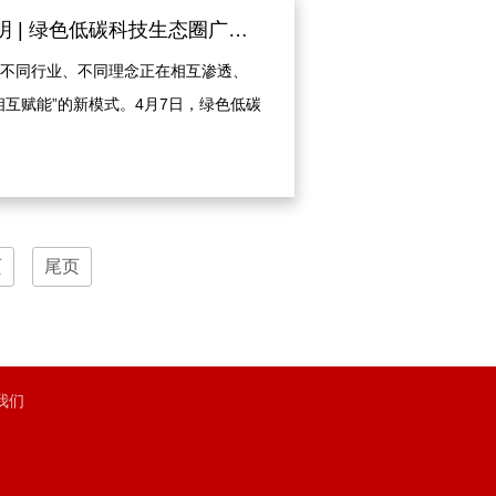
南网能源 × 中建照明 | 绿色低碳科技生态圈广州站成功举行
不同行业、不同理念正在相互渗透、
相互赋能”的新模式。4月7日，绿色低碳
网能源与中建照明代表共聚一堂，进
更多的跨产业合作火花。
页
尾页
我们