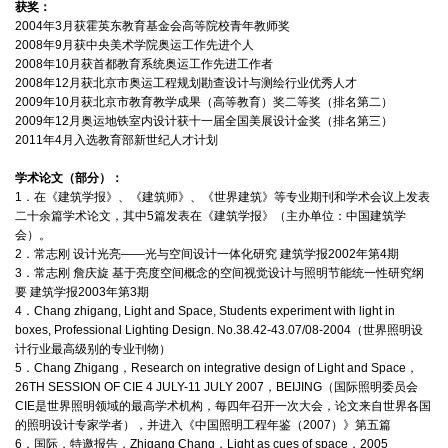
获奖：
2004年3月获霍英东教育基金会高等院校青年教师奖
2008年9月获中央美术学院奥运工作先进个人
2008年10月获首都教育系统奥运工作先进工作者
2008年12月获北京市奥运工程规划勘查设计与测绘行业优秀人才
2009年10月获北京市教育教学成果（高等教育）奖二等奖（排名第二）
2009年12月奥运地铁室内设计获十一届全国美展设计金奖（排名第三）
2011年4月入选教育部新世纪人才计划
学术论文（部分）：
1．在《建筑学报》、《建筑师》、《世界建筑》等专业期刊和学术会议上发表
二十余篇学术论文，其中5篇发表在《建筑学报》（主办单位：中国建筑学
会）。
2．常志刚 设计光亮——光与空间设计一体化研究 建筑学报2002年第4期
3．常志刚 詹庆旋 基于亮度空间概念的空间视觉设计与照明节能统一性研究纲
要 建筑学报2003年第3期
4．Chang zhigang, Light and Space, Students experiment with light in
boxes, Professional Lighting Design. No.38.42-43.07/08-2004（世界照明设
计行业最高级别的专业刊物）
5．Chang Zhigang，Research on integrative design of Light and Space，
26TH SESSION OF CIE 4 JULY-11 JULY 2007，BEIJING（国际照明委员会
CIE是世界照明领域的最高学术机构，每四年召开一次大会，论文来自世界各国
的照明设计专家学者），并进入《中国照明工程年鉴（2007）》第五篇
6．国际，特邀报告，Zhigang Chang，Light as cues of space，2005